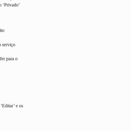
o ‘Privado’
ito
 serviço 
er para o 
‘Editar’ e os 