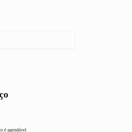
Português
ço
ço é agendável 