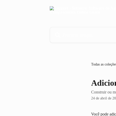
Ir para conteúdo principal
Procurar artigos...
Todas as coleçõe
Adicio
Construir ou m
24 de abril de 2
Você pode adic