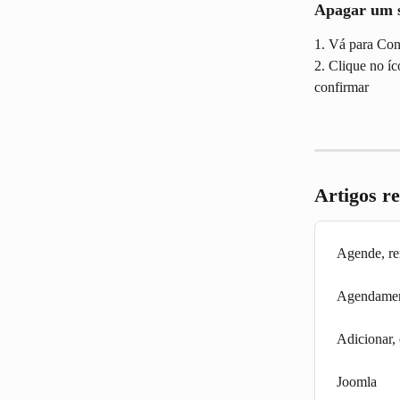
Apagar um s
1. Vá para Con
2. Clique no íc
confirmar
Artigos r
Agende, r
Agendamen
Adicionar,
Joomla