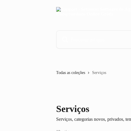
Ir para conteúdo principal
Procurar artigos...
Todas as coleções
Serviços
Serviços
Serviços, categorias novos, privados, tem