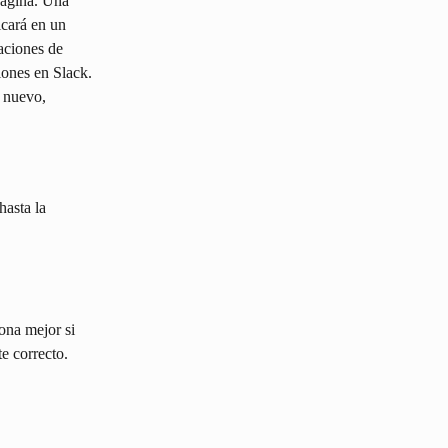
página. Una 
icará en un 
aciones de 
iones en Slack. 
e nuevo, 
asta la 
ona mejor si 
e correcto.