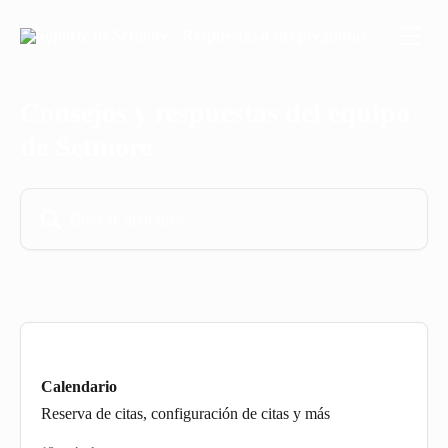
Ir al contenido principal
Consejos y respuestas del equipo
de Setmore
Buscar artículos...
Calendario
Reserva de citas, configuración de citas y más