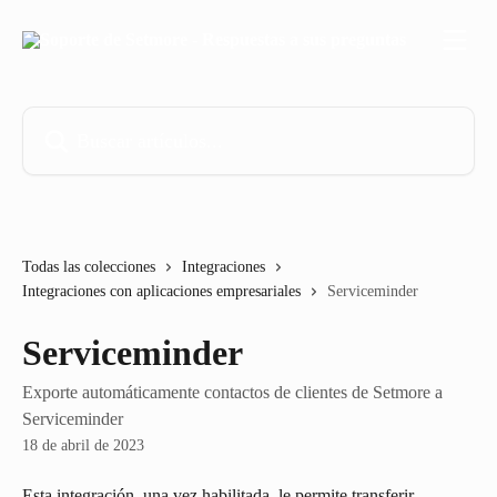
Ir al contenido principal
Buscar artículos...
Todas las colecciones
Integraciones
Integraciones con aplicaciones empresariales
Serviceminder
Serviceminder
Exporte automáticamente contactos de clientes de Setmore a
Serviceminder
18 de abril de 2023
Esta integración, una vez habilitada, le permite transferir 