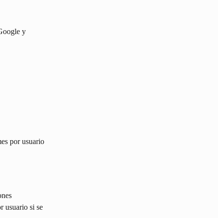
Google y 
mes por usuario 
ones 
 usuario si se 