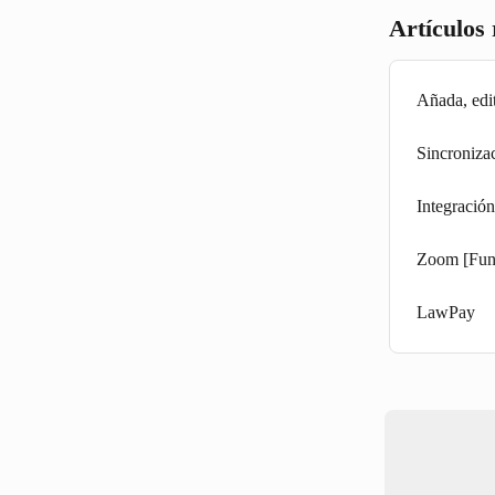
Artículos
Añada, edit
Sincroniza
Integració
Zoom [Fun
LawPay