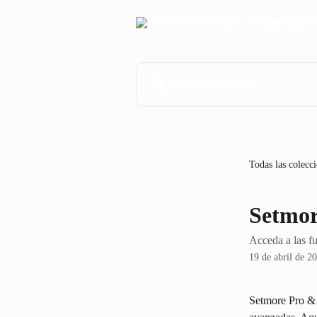
Ir al contenido principal
Buscar artículos...
Todas las colecc
Setmor
Acceda a las f
19 de abril de 2
Setmore Pro & 