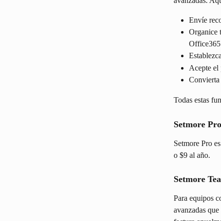
avanzadas. Aqu
Envíe reco
Organice t
Office365
Establezca
Acepte el 
Convierta 
Todas estas fun
Setmore Pr
Setmore Pro es 
o $9 al año.
Setmore Te
Para equipos c
avanzadas que 