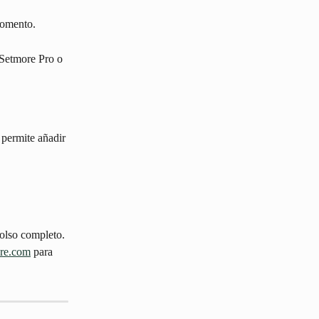
momento.
 Setmore Pro o 
permite añadir 
bolso completo. 
re.com
 para 