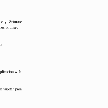
 elige Setmore 
mes. Primero 
la 
aplicación web 
e tarjeta" para 