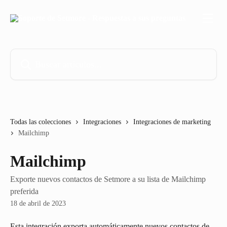
Ir al contenido principal
Buscar artículos...
Todas las colecciones
Integraciones
Integraciones de marketing
Mailchimp
Mailchimp
Exporte nuevos contactos de Setmore a su lista de Mailchimp
preferida
18 de abril de 2023
Esta integración exporta automáticamente nuevos contactos de 