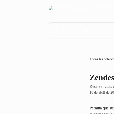
Ir al contenido principal
Buscar artículos...
Todas las colecc
Zende
Reservar citas
18 de abril de 2
Permita que sus