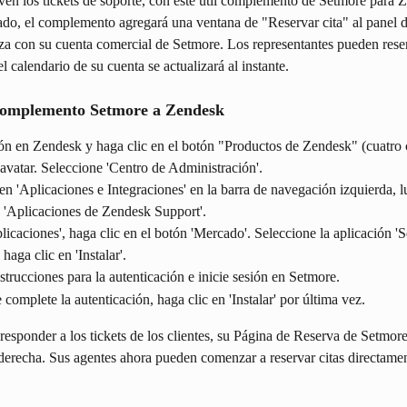
ven los tickets de soporte, con este útil complemento de Setmore para 
do, el complemento agregará una ventana de "Reservar cita" al panel 
za con su cuenta comercial de Setmore. Los representantes pueden reser
el calendario de su cuenta se actualizará al instante.
complemento Setmore a Zendesk
ión en Zendesk y haga clic en el botón "Productos de Zendesk" (cuatro
 avatar. Seleccione 'Centro de Administración'.
en 'Aplicaciones e Integraciones' en la barra de navegación izquierda, l
 'Aplicaciones de Zendesk Support'.
licaciones', haga clic en el botón 'Mercado'. Seleccione la aplicación '
haga clic en 'Instalar'.
nstrucciones para la autenticación e inicie sesión en Setmore.
complete la autenticación, haga clic en 'Instalar' por última vez.
 responder a los tickets de los clientes, su Página de Reserva de Setmor
l derecha. Sus agentes ahora pueden comenzar a reservar citas directame