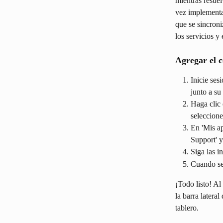
mientras resuel
vez implementa
que se sincroni
los servicios y 
Agregar el 
Inicie ses
junto a su
Haga clic 
seleccione
En 'Mis ap
Support' y 
Siga las i
Cuando se 
¡Todo listo! Al
la barra latera
tablero.