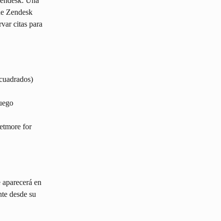
Zendesk. Una 
de Zendesk 
var citas para 
 cuadrados) 
uego 
Setmore for 
e aparecerá en 
nte desde su 