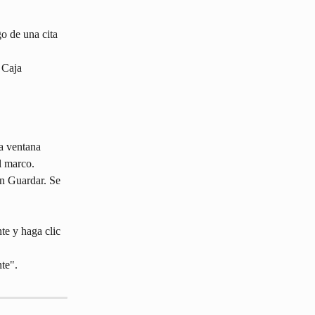
o de una cita 
 Caja 
la ventana 
el marco.
en Guardar. Se 
te y haga clic 
te".