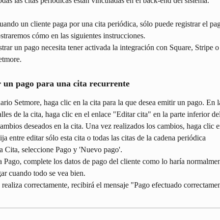
das las citas periódicas están vinculadas en el back-end del sistema.
ando un cliente paga por una cita periódica, sólo puede registrar el pag
straremos cómo en las siguientes instrucciones.
strar un pago necesita tener activada la integración con Square, Stripe o
etmore.
un pago para una cita recurrente
ario Setmore, haga clic en la cita para la que desea emitir un pago. En 
es de la cita, haga clic en el enlace "Editar cita" en la parte inferior d
cambios deseados en la cita. Una vez realizados los cambios, haga clic 
ija entre editar sólo esta cita o todas las citas de la cadena periódica
a Cita, seleccione Pago y 'Nuevo pago'.
a Pago, complete los datos de pago del cliente como lo haría normalmen
gar cuando todo se vea bien.
e realiza correctamente, recibirá el mensaje "Pago efectuado correctamen