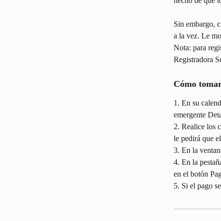
hecho de que to
Sin embargo, cu
a la vez. Le mo
Nota: para regi
Registradora S
Cómo tomar 
1. En su calend
emergente Detall
2. Realice los 
le pedirá que el
3. En la ventan
4. En la pestañ
en el botón Pa
5. Si el pago s