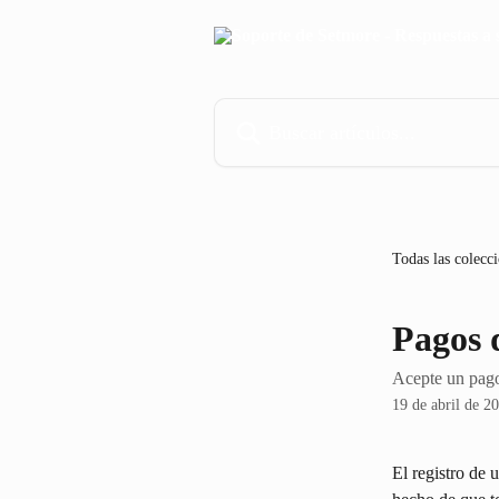
Ir al contenido principal
Buscar artículos...
Todas las colecc
Pagos d
Acepte un pago 
19 de abril de 2
El registro de 