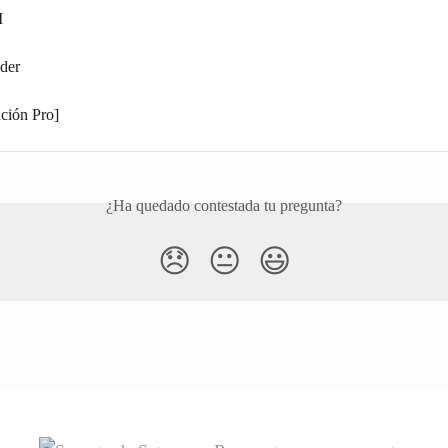
M
der
ción Pro]
¿Ha quedado contestada tu pregunta?
😞
😐
😃