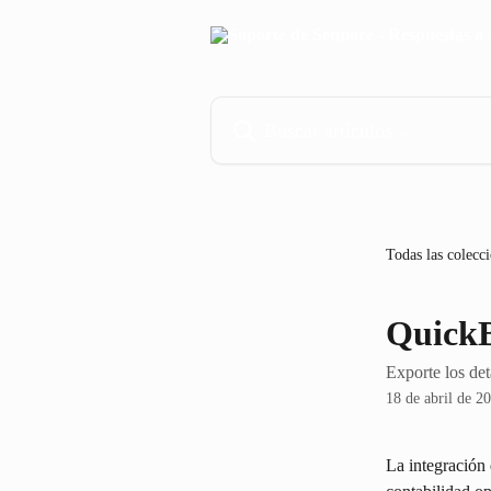
Ir al contenido principal
Buscar artículos...
Todas las colecc
Quick
Exporte los de
18 de abril de 2
La integración