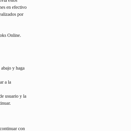
nvía estos 
nes en efectivo 
ealizados por 
oks Online. 
 abajo y haga 
r a la 
e usuario y la 
inuar.
continuar con 