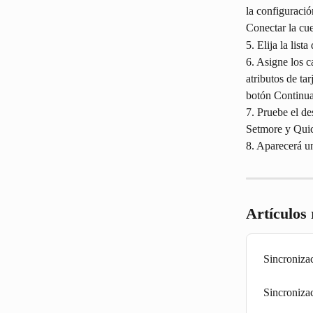
la configuració
Conectar la cu
5. Elija la list
6. Asigne los c
atributos de ta
botón Continuar
7. Pruebe el d
Setmore y Quic
8. Aparecerá u
Artículos
Sincroniza
Sincroniza