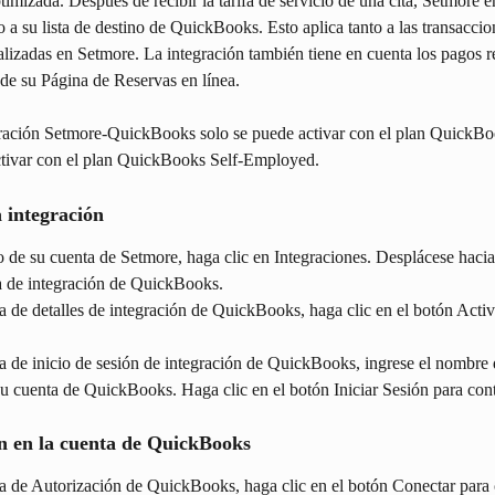
timizada. Después de recibir la tarifa de servicio de una cita, Setmore e
o a su lista de destino de QuickBooks. Esto aplica tanto a las transaccio
ealizadas en Setmore. La integración también tiene en cuenta los pagos r
sde su Página de Reservas en línea.
gración Setmore-QuickBooks solo se puede activar con el plan QuickBo
tivar con el plan QuickBooks Self-Employed.
 integración
 de su cuenta de Setmore, haga clic en Integraciones. Desplácese hacia
eta de integración de QuickBooks.
a de detalles de integración de QuickBooks, haga clic en el botón Activa
a de inicio de sesión de integración de QuickBooks, ingrese el nombre d
u cuenta de QuickBooks. Haga clic en el botón Iniciar Sesión para cont
ón en la cuenta de QuickBooks
na de Autorización de QuickBooks, haga clic en el botón Conectar para 