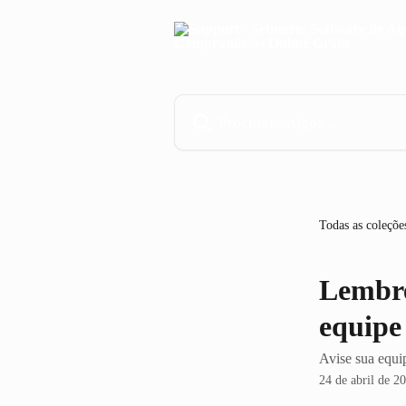
Ir para conteúdo principal
Procurar artigos...
Todas as coleçõe
Lembre
equipe
Avise sua equi
24 de abril de 2