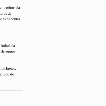
os membros da 
bros da 
das as contas 
intitulada 
 da equipe 
 Lembretes. 
eríodo de 