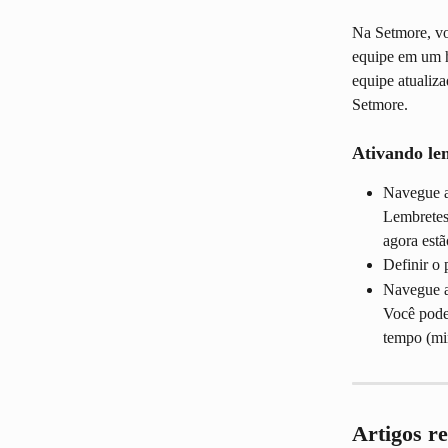
Na Setmore, vo
equipe em um h
equipe atualiz
Setmore.
Ativando le
Navegue at
Lembretes
agora estã
Definir o 
Navegue at
Você pode 
tempo (min
Artigos r