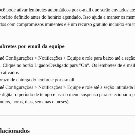
cê pode ativar lembretes automáticos por e-mail que serão enviados a
orário definido antes do horário agendado. Isso ajuda a manter os mem
ados com compromissos iminentes e é um recurso gratuito incluído em to
mbretes por email da equipe
é Configurações > Notificações > Equipe e role para baixo até a seção 
. Clique no botão Ligado/Desligado para "On". Os lembretes de e-mail
o ativados
prazo de entrega do lembrete por e-mail
é Configurações > Notificações > Equipe e role até a seção intitulada
digitar o período de tempo e usar o menu suspenso para selecionar o p
utos, horas, dias, semanas e meses).
elacionados