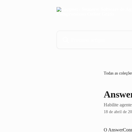
Ir para conteúdo principal
Procurar artigos...
Todas as coleçõe
Answe
Habilite agent
18 de abril de 2
O AnswerConnec