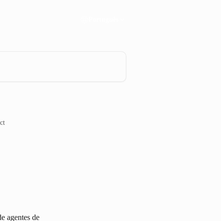
Português
ct
e agentes de 