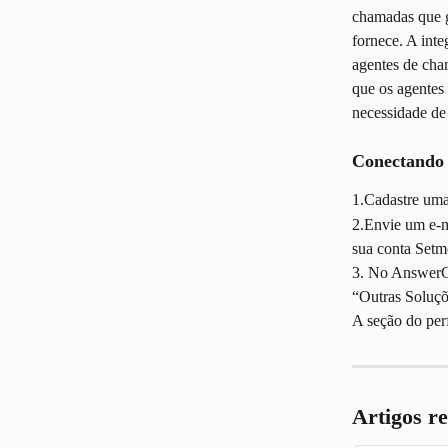
chamadas que ge
fornece. A int
agentes de cha
que os agentes
necessidade de
Conectando 
1.Cadastre um
2.Envie um e-m
sua conta Setm
3. No AnswerCon
“Outras Soluçõ
A seção do per
Artigos r