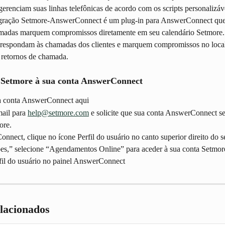
renciam suas linhas telefônicas de acordo com os scripts personalizávei
egração Setmore-AnswerConnect é um plug-in para AnswerConnect que
madas marquem compromissos diretamente em seu calendário Setmore. 
 respondam às chamadas dos clientes e marquem compromissos no local
 retornos de chamada.
Setmore à sua conta AnswerConnect
a conta AnswerConnect aqui
ail para 
help@setmore.com
 e solicite que sua conta AnswerConnect se
ore.
nect, clique no ícone Perfil do usuário no canto superior direito do s
es,” selecione “Agendamentos Online” para aceder à sua conta Setmor
fil do usuário no painel AnswerConnect
elacionados