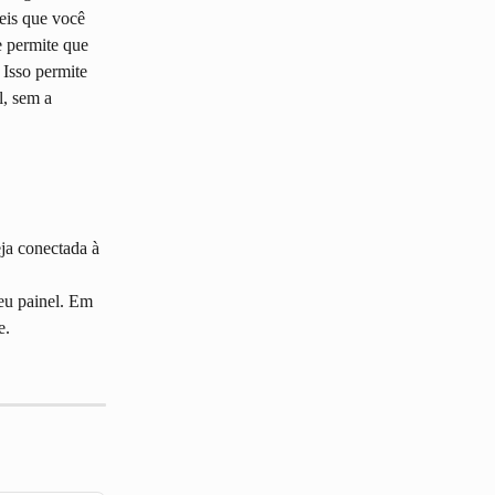
s ​​que você 
 permite que 
Isso permite 
, sem a 
ja conectada à 
eu painel. Em 
e.