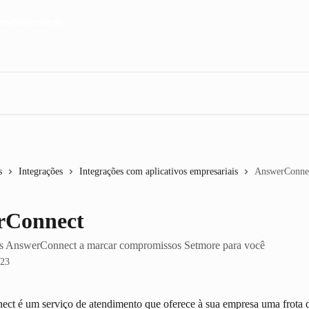
s
Integrações
Integrações com aplicativos empresariais
AnswerConne
rConnect
es AnswerConnect a marcar compromissos Setmore para você
023
t é um serviço de atendimento que oferece à sua empresa uma frota d