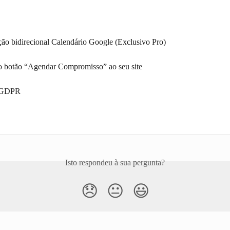
ção bidirecional Calendário Google (Exclusivo Pro)
o botão “Agendar Compromisso” ao seu site
e GDPR
Isto respondeu à sua pergunta?
😞
😐
😃